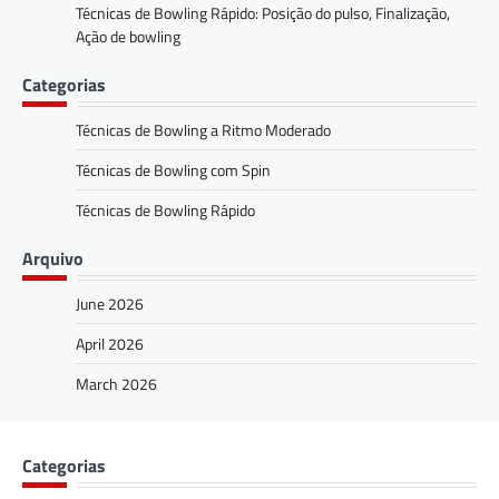
Técnicas de Bowling Rápido: Posição do pulso, Finalização,
Ação de bowling
Categorias
Técnicas de Bowling a Ritmo Moderado
Técnicas de Bowling com Spin
Técnicas de Bowling Rápido
Arquivo
June 2026
April 2026
March 2026
Categorias