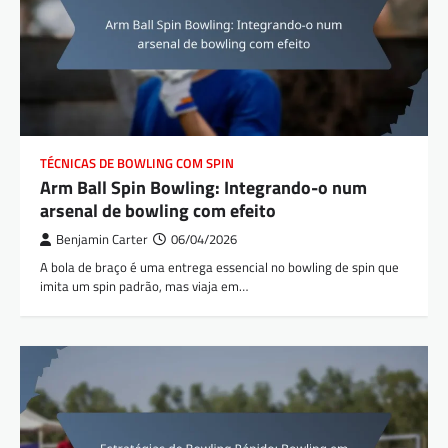
TÉCNICAS DE BOWLING COM SPIN
Arm Ball Spin Bowling: Integrando-o num
arsenal de bowling com efeito
Benjamin Carter
06/04/2026
A bola de braço é uma entrega essencial no bowling de spin que
imita um spin padrão, mas viaja em…