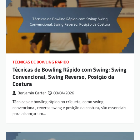
TÉCNICAS DE BOWLING RÁPIDO
Técnicas de Bowling Rápido com Swing: Swing
Convencional, Swing Reverso, Posição da
Costura
Benjamin Carter
08/04/2026
Técnicas de bowling rápido no críquete, como swing
convencional, reverse swing e posição da costura, são essenciais
para alcançar um…