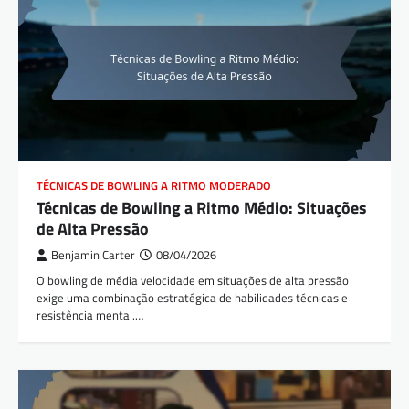
TÉCNICAS DE BOWLING A RITMO MODERADO
Técnicas de Bowling a Ritmo Médio: Situações
de Alta Pressão
Benjamin Carter
08/04/2026
O bowling de média velocidade em situações de alta pressão
exige uma combinação estratégica de habilidades técnicas e
resistência mental.…